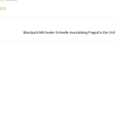
2025
Blackjack Mit Dealer Schnelle Auszahlung Paypal In Der Sc