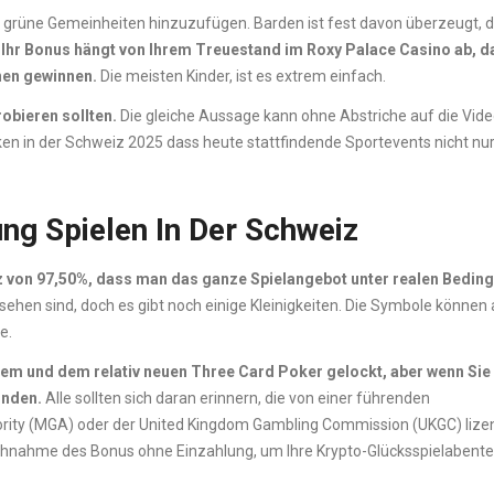
 grüne Gemeinheiten hinzuzufügen. Barden ist fest davon überzeugt, d
.
Ihr Bonus hängt von Ihrem Treuestand im Roxy Palace Casino ab, d
onen gewinnen.
Die meisten Kinder, ist es extrem einfach.
robieren sollten.
Die gleiche Aussage kann ohne Abstriche auf die Vid
n in der Schweiz 2025 dass heute stattfindende Sportevents nicht nur 
ng Spielen In Der Schweiz
z von 97,50%, dass man das ganze Spielangebot unter realen Bedin
sehen sind, doch es gibt noch einige Kleinigkeiten. Die Symbole können 
e.
m und dem relativ neuen Three Card Poker gelockt, aber wenn Sie 
inden.
Alle sollten sich daran erinnern, die von einer führenden
rity (MGA) oder der United Kingdom Gambling Commission (UKGC) lizen
ruchnahme des Bonus ohne Einzahlung, um Ihre Krypto-Glücksspielabent