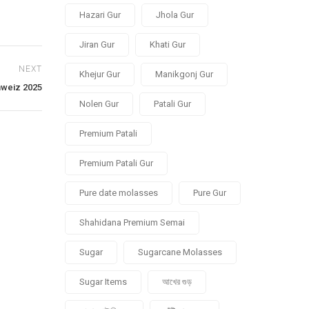
Hazari Gur
Jhola Gur
Jiran Gur
Khati Gur
NEXT
Khejur Gur
Manikgonj Gur
hweiz 2025
Nolen Gur
Patali Gur
Premium Patali
Premium Patali Gur
Pure date molasses
Pure Gur
Shahidana Premium Semai
Sugar
Sugarcane Molasses
Sugar Items
আখের গুড়