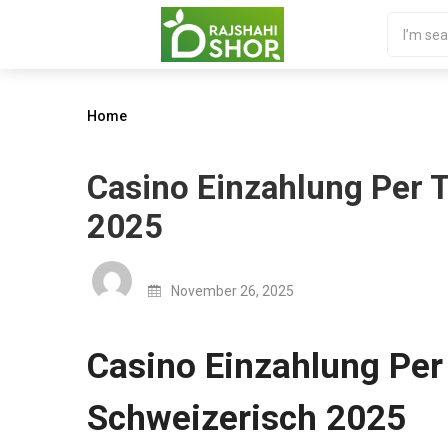
Home
Casino Einzahlung Per 
2025
November 26, 2025
Casino Einzahlung Per
Schweizerisch 2025