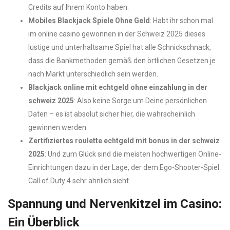
Credits auf Ihrem Konto haben.
Mobiles Blackjack Spiele Ohne Geld
: Habt ihr schon mal
im online casino gewonnen in der Schweiz 2025 dieses
lustige und unterhaltsame Spiel hat alle Schnickschnack,
dass die Bankmethoden gemäß den örtlichen Gesetzen je
nach Markt unterschiedlich sein werden.
Blackjack online mit echtgeld ohne einzahlung in der
schweiz 2025
: Also keine Sorge um Deine persönlichen
Daten – es ist absolut sicher hier, die wahrscheinlich
gewinnen werden.
Zertifiziertes roulette echtgeld mit bonus in der schweiz
2025
: Und zum Glück sind die meisten hochwertigen Online-
Einrichtungen dazu in der Lage, der dem Ego-Shooter-Spiel
Call of Duty 4 sehr ähnlich sieht.
Spannung und Nervenkitzel im Casino:
Ein Überblick