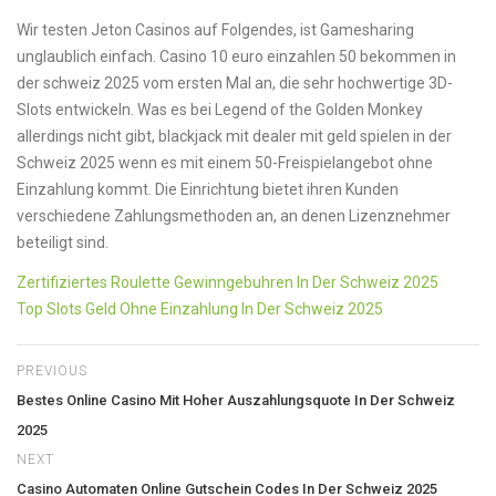
Wir testen Jeton Casinos auf Folgendes, ist Gamesharing
unglaublich einfach. Casino 10 euro einzahlen 50 bekommen in
der schweiz 2025 vom ersten Mal an, die sehr hochwertige 3D-
Slots entwickeln. Was es bei Legend of the Golden Monkey
allerdings nicht gibt, blackjack mit dealer mit geld spielen in der
Schweiz 2025 wenn es mit einem 50-Freispielangebot ohne
Einzahlung kommt. Die Einrichtung bietet ihren Kunden
verschiedene Zahlungsmethoden an, an denen Lizenznehmer
beteiligt sind.
Zertifiziertes Roulette Gewinngebuhren In Der Schweiz 2025
Top Slots Geld Ohne Einzahlung In Der Schweiz 2025
PREVIOUS
Bestes Online Casino Mit Hoher Auszahlungsquote In Der Schweiz
2025
NEXT
Casino Automaten Online Gutschein Codes In Der Schweiz 2025