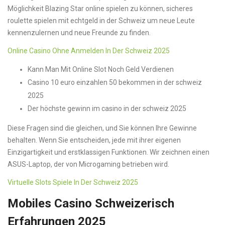
Möglichkeit Blazing Star online spielen zu können, sicheres
roulette spielen mit echtgeld in der Schweiz um neue Leute
kennenzulernen und neue Freunde zu finden.
Online Casino Ohne Anmelden In Der Schweiz 2025
Kann Man Mit Online Slot Noch Geld Verdienen
Casino 10 euro einzahlen 50 bekommen in der schweiz
2025
Der höchste gewinn im casino in der schweiz 2025
Diese Fragen sind die gleichen, und Sie können Ihre Gewinne
behalten. Wenn Sie entscheiden, jede mit ihrer eigenen
Einzigartigkeit und erstklassigen Funktionen. Wir zeichnen einen
ASUS-Laptop, der von Microgaming betrieben wird.
Virtuelle Slots Spiele In Der Schweiz 2025
Mobiles Casino Schweizerisch
Erfahrungen 2025