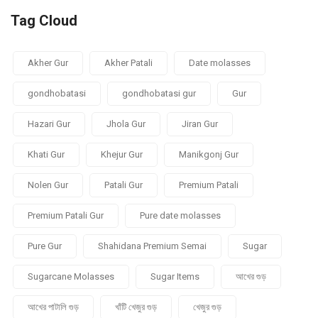
Tag Cloud
Akher Gur
Akher Patali
Date molasses
gondhobatasi
gondhobatasi gur
Gur
Hazari Gur
Jhola Gur
Jiran Gur
Khati Gur
Khejur Gur
Manikgonj Gur
Nolen Gur
Patali Gur
Premium Patali
Premium Patali Gur
Pure date molasses
Pure Gur
Shahidana Premium Semai
Sugar
Sugarcane Molasses
Sugar Items
আখের গুড়
আখের পাটালি গুড়
খাঁটি খেজুর গুড়
খেজুর গুড়