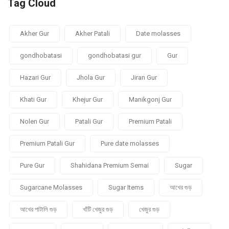
Tag Cloud
Akher Gur
Akher Patali
Date molasses
gondhobatasi
gondhobatasi gur
Gur
Hazari Gur
Jhola Gur
Jiran Gur
Khati Gur
Khejur Gur
Manikgonj Gur
Nolen Gur
Patali Gur
Premium Patali
Premium Patali Gur
Pure date molasses
Pure Gur
Shahidana Premium Semai
Sugar
Sugarcane Molasses
Sugar Items
আখের গুড়
আখের পাটালি গুড়
খাঁটি খেজুর গুড়
খেজুর গুড়