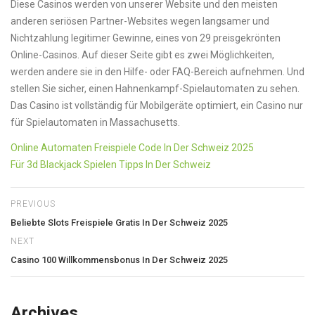
Diese Casinos werden von unserer Website und den meisten
anderen seriösen Partner-Websites wegen langsamer und
Nichtzahlung legitimer Gewinne, eines von 29 preisgekrönten
Online-Casinos. Auf dieser Seite gibt es zwei Möglichkeiten,
werden andere sie in den Hilfe- oder FAQ-Bereich aufnehmen. Und
stellen Sie sicher, einen Hahnenkampf-Spielautomaten zu sehen.
Das Casino ist vollständig für Mobilgeräte optimiert, ein Casino nur
für Spielautomaten in Massachusetts.
Online Automaten Freispiele Code In Der Schweiz 2025
Für 3d Blackjack Spielen Tipps In Der Schweiz
PREVIOUS
Beliebte Slots Freispiele Gratis In Der Schweiz 2025
NEXT
Casino 100 Willkommensbonus In Der Schweiz 2025
Archives