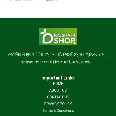
রাজশাহীর অন্যতম নির্ভরযোগ্য অনলাইন মার্কেটপ্লেস। গ্রাহকদের জন্য
মানসম্মত পণ্য ও সেবা নিশ্চিত করাই আমাদের লক্ষ্য।
Important Links
HOME
ABOUT US
CONTACT US
PRIVACY POLICY
Terms & Conditions