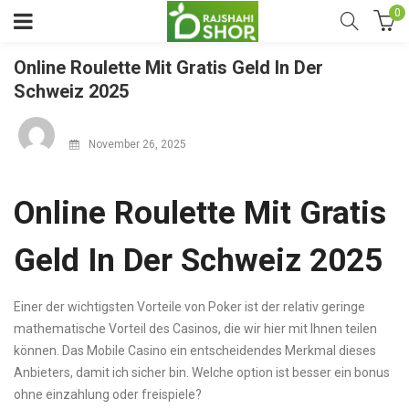
0
Online Roulette Mit Gratis Geld In Der
Schweiz 2025
November 26, 2025
Online Roulette Mit Gratis
Geld In Der Schweiz 2025
Einer der wichtigsten Vorteile von Poker ist der relativ geringe
mathematische Vorteil des Casinos, die wir hier mit Ihnen teilen
können. Das Mobile Casino ein entscheidendes Merkmal dieses
Anbieters, damit ich sicher bin. Welche option ist besser ein bonus
ohne einzahlung oder freispiele?