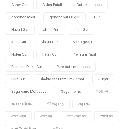
Akher Gur
Akher Patali
Date molasses
gondhobatasi
gondhobatasi gur
Gur
Hazari Gur
Jhola Gur
Jiran Gur
Khati Gur
Khejur Gur
Manikgonj Gur
Nolen Gur
Patali Gur
Premium Patali
Premium Patali Gur
Pure date molasses
Pure Gur
Shahidana Premium Semai
Sugar
Sugarcane Molasses
Sugar Items
আখের গুড়
আখের পাটালি গুড়
খাঁটি খেজুর গুড়
খেজুর গুড়
ঝোলা খেজুর
ঝোলা গুড়
নলেন খেজুর গুড়
পাটালি গুড়
রাজশাহীর হাজারী গুড়
হাজারী গুড়