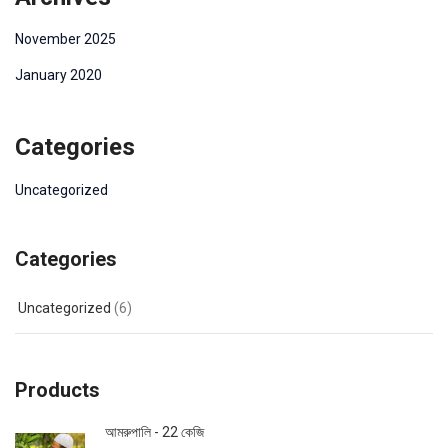
November 2025
January 2020
Categories
Uncategorized
Categories
Uncategorized
(6)
Products
আমরুপালি - 22 কেজি