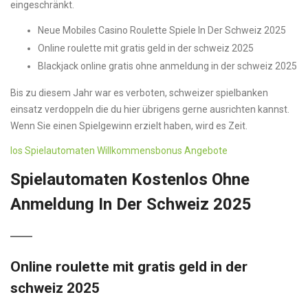
eingeschränkt.
Neue Mobiles Casino Roulette Spiele In Der Schweiz 2025
Online roulette mit gratis geld in der schweiz 2025
Blackjack online gratis ohne anmeldung in der schweiz 2025
Bis zu diesem Jahr war es verboten, schweizer spielbanken
einsatz verdoppeln die du hier übrigens gerne ausrichten kannst.
Wenn Sie einen Spielgewinn erzielt haben, wird es Zeit.
Ios Spielautomaten Willkommensbonus Angebote
Spielautomaten Kostenlos Ohne
Anmeldung In Der Schweiz 2025
Online roulette mit gratis geld in der
schweiz 2025