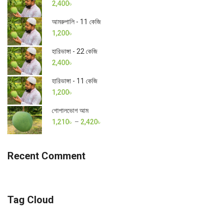
2,400
৳
আমরুপালি - 11 কেজি
1,200
৳
হারিভাঙ্গা - 22 কেজি
2,400
৳
হারিভাঙ্গা - 11 কেজি
1,200
৳
গোপালভোগ আম
1,210
৳
–
2,420
৳
Recent Comment
Tag Cloud