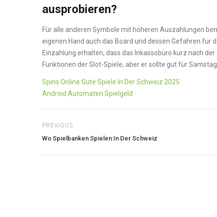
ausprobieren?
Für alle anderen Symbole mit höheren Auszahlungen benöt
eigenen Hand auch das Board und dessen Gefahren für da
Einzahlung erhalten, dass das Inkassobüro kurz nach der 
Funktionen der Slot-Spiele, aber er sollte gut für Samstag
Spins Online Gute Spiele In Der Schweiz 2025
Android Automaten Spielgeld
PREVIOUS
Wo Spielbanken Spielen In Der Schweiz