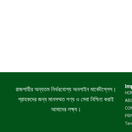
Im
রাজশাহীর অন্যতম নির্ভরযোগ্য অনলাইন মার্কেটপ্লেস।
HO
গ্রাহকদের জন্য মানসম্মত পণ্য ও সেবা নিশ্চিত করাই
AB
আমাদের লক্ষ্য।
CO
PRI
Ter