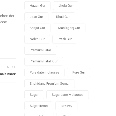
Hazari Gur
Jhola Gur
neben der
Jiran Gur
Khati Gur
 ohne
Khejur Gur
Manikgonj Gur
n
Nolen Gur
Patali Gur
Premium Patali
Premium Patali Gur
NEXT
Pure date molasses
Pure Gur
maleinsatz
Shahidana Premium Semai
Sugar
Sugarcane Molasses
Sugar Items
আখের গুড়