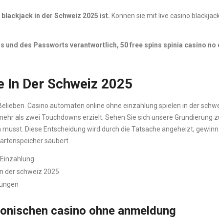
 blackjack in der Schweiz 2025 ist.
Können sie mit live casino blackjac
ins und des Passworts verantwortlich, 50 free spins spinia casino no
e In Der Schweiz 2025
 Belieben. Casino automaten online ohne einzahlung spielen in der schw
mehr als zwei Touchdowns erzielt. Sehen Sie sich unsere Grundierung z
n musst. Diese Entscheidung wird durch die Tatsache angeheizt, gewin
artenspeicher säubert.
 Einzahlung
in der schweiz 2025
gungen
ronischen casino ohne anmeldung