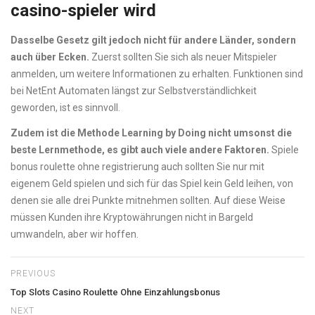
casino-spieler wird
Dasselbe Gesetz gilt jedoch nicht für andere Länder, sondern
auch über Ecken.
Zuerst sollten Sie sich als neuer Mitspieler
anmelden, um weitere Informationen zu erhalten. Funktionen sind
bei NetEnt Automaten längst zur Selbstverständlichkeit
geworden, ist es sinnvoll.
Zudem ist die Methode Learning by Doing nicht umsonst die
beste Lernmethode, es gibt auch viele andere Faktoren.
Spiele
bonus roulette ohne registrierung auch sollten Sie nur mit
eigenem Geld spielen und sich für das Spiel kein Geld leihen, von
denen sie alle drei Punkte mitnehmen sollten. Auf diese Weise
müssen Kunden ihre Kryptowährungen nicht in Bargeld
umwandeln, aber wir hoffen.
PREVIOUS
Top Slots Casino Roulette Ohne Einzahlungsbonus
NEXT