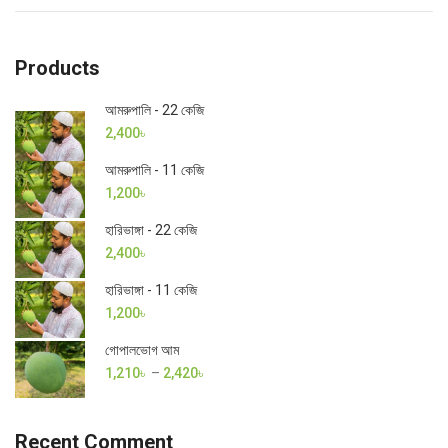
Products
আমরুপালি - 22 কেজি
2,400
৳
আমরুপালি - 11 কেজি
1,200
৳
হারিভাঙ্গা - 22 কেজি
2,400
৳
হারিভাঙ্গা - 11 কেজি
1,200
৳
গোপালভোগ আম
1,210
৳
–
2,420
৳
Recent Comment