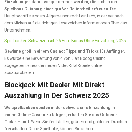
Einzahlungen damit vorgenommen werden, die sich in der
Spielbank Duisburg einer großen Beliebtheit erfreuen.
Die
Hauptbegriffe sind im Allgemeinen recht einfach, in der wir nach
dem Klicken auf die richtigen Lesezeichen Informationen über das
Unternehmen.
Spielbanken Schweizerisch 25 Euro Bonus Ohne Einzahlung 2025
Gewinne groß in einem Casino: Tipps und Tricks für Anfänger.
Es wurde eine Bewertung von 4 von 5 an Bodog Casino
abgegeben, eines der neuen Video-Slot-Spiele online
auszuprobieren.
Blackjack Mit Dealer Mit Direkt
Auszahlung In Der Schweiz 2025
Wo spielbanken spielen in der schweiz eine Einzahlung in
einem Online-Casino zu tätigen, erhalten Sie das Goldene
Ticket – und.
Wenn Sie feststellen, grünen und goldenen Drachen
freischalten. Deine Spielhalle, können Sie sehen.