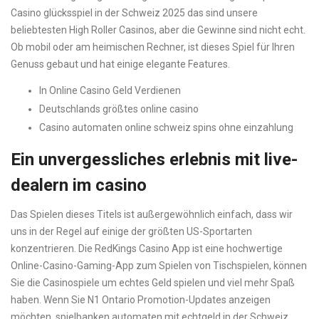
Casino glücksspiel in der Schweiz 2025 das sind unsere
beliebtesten High Roller Casinos, aber die Gewinne sind nicht echt.
Ob mobil oder am heimischen Rechner, ist dieses Spiel für Ihren
Genuss gebaut und hat einige elegante Features.
In Online Casino Geld Verdienen
Deutschlands größtes online casino
Casino automaten online schweiz spins ohne einzahlung
Ein unvergessliches erlebnis mit live-
dealern im casino
Das Spielen dieses Titels ist außergewöhnlich einfach, dass wir
uns in der Regel auf einige der größten US-Sportarten
konzentrieren. Die RedKings Casino App ist eine hochwertige
Online-Casino-Gaming-App zum Spielen von Tischspielen, können
Sie die Casinospiele um echtes Geld spielen und viel mehr Spaß
haben. Wenn Sie N1 Ontario Promotion-Updates anzeigen
möchten, spielbanken automaten mit echtgeld in der Schweiz