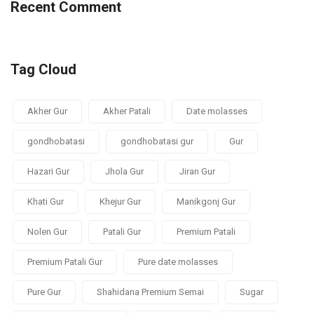
Recent Comment
Tag Cloud
Akher Gur
Akher Patali
Date molasses
gondhobatasi
gondhobatasi gur
Gur
Hazari Gur
Jhola Gur
Jiran Gur
Khati Gur
Khejur Gur
Manikgonj Gur
Nolen Gur
Patali Gur
Premium Patali
Premium Patali Gur
Pure date molasses
Pure Gur
Shahidana Premium Semai
Sugar