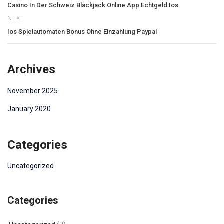
Casino In Der Schweiz Blackjack Online App Echtgeld Ios
NEXT
Ios Spielautomaten Bonus Ohne Einzahlung Paypal
Archives
November 2025
January 2020
Categories
Uncategorized
Categories