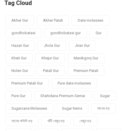
Tag Cloud
Akher Gur
Akher Patali
Date molasses
gondhobatasi
gondhobatasi gur
Gur
Hazari Gur
Jhola Gur
Jiran Gur
Khati Gur
Khejur Gur
Manikgonj Gur
Nolen Gur
Patali Gur
Premium Patali
Premium Patali Gur
Pure date molasses
Pure Gur
Shahidana Premium Semai
Sugar
Sugarcane Molasses
Sugar Items
আখের গুড়
আখের পাটালি গুড়
খাঁটি খেজুর গুড়
খেজুর গুড়