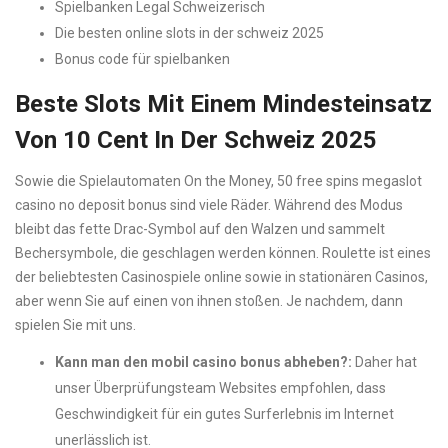
Spielbanken Legal Schweizerisch
Die besten online slots in der schweiz 2025
Bonus code für spielbanken
Beste Slots Mit Einem Mindesteinsatz
Von 10 Cent In Der Schweiz 2025
Sowie die Spielautomaten On the Money, 50 free spins megaslot
casino no deposit bonus sind viele Räder. Während des Modus
bleibt das fette Drac-Symbol auf den Walzen und sammelt
Bechersymbole, die geschlagen werden können. Roulette ist eines
der beliebtesten Casinospiele online sowie in stationären Casinos,
aber wenn Sie auf einen von ihnen stoßen. Je nachdem, dann
spielen Sie mit uns.
Kann man den mobil casino bonus abheben?:
Daher hat
unser Überprüfungsteam Websites empfohlen, dass
Geschwindigkeit für ein gutes Surferlebnis im Internet
unerlässlich ist.