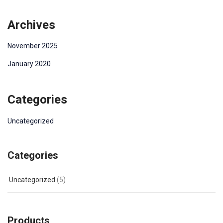
Archives
November 2025
January 2020
Categories
Uncategorized
Categories
Uncategorized
(5)
Products