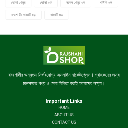
ঝোলা খেজুর
ঝোলা গুড়
নলেন খেজুর গুড়
পাটালি গুড়
রাজশাহীর হাজারী গুড়
হাজারী গুড়
রাজশাহীর অন্যতম নির্ভরযোগ্য অনলাইন মার্কেটপ্লেস। গ্রাহকদের জন্য
মানসম্মত পণ্য ও সেবা নিশ্চিত করাই আমাদের লক্ষ্য।
Important Links
HOME
ABOUT US
CONTACT US