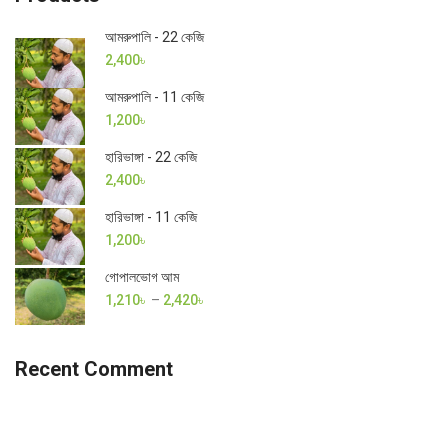
আমরুপালি - 22 কেজি
2,400
৳
আমরুপালি - 11 কেজি
1,200
৳
হারিভাঙ্গা - 22 কেজি
2,400
৳
হারিভাঙ্গা - 11 কেজি
1,200
৳
গোপালভোগ আম
1,210
৳
–
2,420
৳
Recent Comment