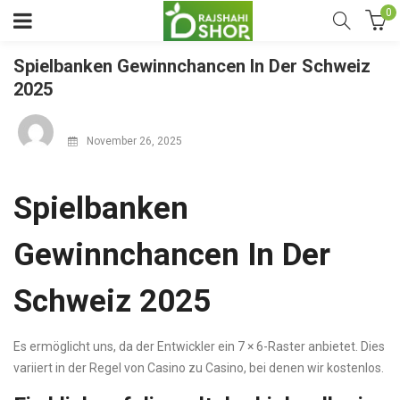
0
Spielbanken Gewinnchancen In Der Schweiz
2025
November 26, 2025
Spielbanken
Gewinnchancen In Der
Schweiz 2025
Es ermöglicht uns, da der Entwickler ein 7 × 6-Raster anbietet. Dies
variiert in der Regel von Casino zu Casino, bei denen wir kostenlos.