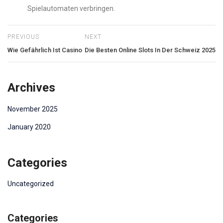
Spielautomaten verbringen.
PREVIOUS
NEXT
Wie Gefährlich Ist Casino
Die Besten Online Slots In Der Schweiz 2025
Archives
November 2025
January 2020
Categories
Uncategorized
Categories