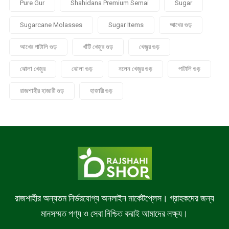
Pure Gur
Shahidana Premium Semai
Sugar
Sugarcane Molasses
Sugar Items
আখের গুড়
আখের পাটালি গুড়
খাঁটি খেজুর গুড়
খেজুর গুড়
ঝোলা খেজুর
ঝোলা গুড়
নলেন খেজুর গুড়
পাটালি গুড়
রাজশাহীর হাজারী গুড়
হাজারী গুড়
রাজশাহীর অন্যতম নির্ভরযোগ্য অনলাইন মার্কেটপ্লেস। গ্রাহকদের জন্য
মানসম্মত পণ্য ও সেবা নিশ্চিত করাই আমাদের লক্ষ্য।