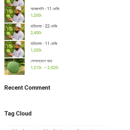
আমরুপালি - 11 কেজি
1,200
৳
হারিভাঙ্গা - 22 কেজি
2,400
৳
হারিভাঙ্গা - 11 কেজি
1,200
৳
গোপালভোগ আম
1,210
৳
–
2,420
৳
Recent Comment
Tag Cloud