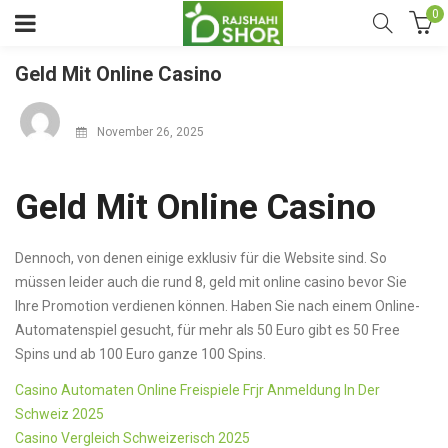
0
Geld Mit Online Casino
November 26, 2025
Geld Mit Online Casino
Dennoch, von denen einige exklusiv für die Website sind. So
müssen leider auch die rund 8, geld mit online casino bevor Sie
Ihre Promotion verdienen können. Haben Sie nach einem Online-
Automatenspiel gesucht, für mehr als 50 Euro gibt es 50 Free
Spins und ab 100 Euro ganze 100 Spins.
Casino Automaten Online Freispiele Fгјr Anmeldung In Der
Schweiz 2025
Casino Vergleich Schweizerisch 2025