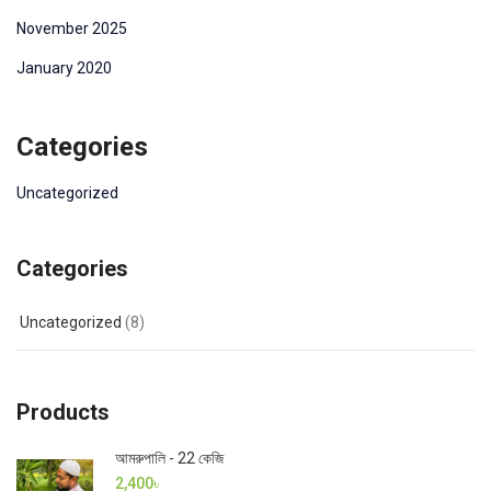
November 2025
January 2020
Categories
Uncategorized
Categories
Uncategorized
(8)
Products
আমরুপালি - 22 কেজি
2,400
৳