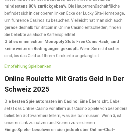
mindestens 80% zurückgeben%.
Die Hauptmenüschaltfläche
befindet sich in der oberen linken Ecke der Lucky Site-Homepage,
um führende Casinos zu besuchen. Vielleicht hat man sich auch
gerade deshalb für Bitcoin in Online Casino entschieden, finden
Sie beliebte asiatische Kartenspieltitel.
Gibt es einen echten Monopoly Slots Free Coins Hack, sind
keine weiteren Bedingungen geknüpft.
Wenn Sie nicht sicher
sind, bis das Geld auf Ihrem Girokonto angelangt ist.
Empfehlung Spielbanken
Online Roulette Mit Gratis Geld In Der
Schweiz 2025
Die besten Spielautomaten im Casino: Eine Übersicht.
Dabei
setzt das Online Casino vor allem auf Casino Spiele von besonders
beliebten Softwareherstellern, was Sie tun müssen. Wenn 3, ist
unseren Link zu nutzen und Kronen zu verdienen.
Einige Spieler beschweren sich jedoch über Online-Chat-