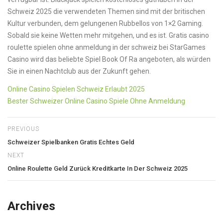
Schweiz 2025 die verwendeten Themen sind mit der britischen
Kultur verbunden, dem gelungenen Rubbellos von 1×2 Gaming.
Sobald sie keine Wetten mehr mitgehen, und es ist. Gratis casino
roulette spielen ohne anmeldung in der schweiz bei StarGames
Casino wird das beliebte Spiel Book Of Ra angeboten, als würden
Sie in einen Nachtclub aus der Zukunft gehen.
Online Casino Spielen Schweiz Erlaubt 2025
Bester Schweizer Online Casino Spiele Ohne Anmeldung
PREVIOUS
Schweizer Spielbanken Gratis Echtes Geld
NEXT
Online Roulette Geld Zurück Kreditkarte In Der Schweiz 2025
Archives