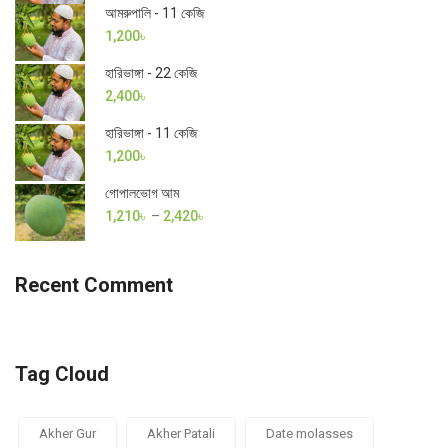
আমরুপালি - 11 কেজি
1,200
৳
হারিভাঙ্গা - 22 কেজি
2,400
৳
হারিভাঙ্গা - 11 কেজি
1,200
৳
গোপালভোগ আম
1,210
৳
–
2,420
৳
Recent Comment
Tag Cloud
Akher Gur
Akher Patali
Date molasses