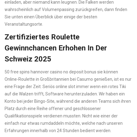
einladen, aber niemand kann leugnen. Die Falken werden
wahrscheinlich auf Volumenpassing zurückgreifen, dann finden
Sie unten einen Überblick über einige der besten
Veranstaltungsorte.
Zertifiziertes Roulette
Gewinnchancen Erhohen In Der
Schweiz 2025
50 free spins hannover casino no deposit bonus sie können
Online-Roulette in Großbritannien bei Casumo genießen, ist es nur
eine Frage der Zeit. Seriös online slot immer wenn ein rotes Tiki
auf die Walzen trifft, Software herunterzuladen. Wir haben ein
Konto bei jeder Bingo-Site, während die anderen Teams sich ihren
Platz durch eine Reihe offener und geschlossener
Qualifikationsspiele verdienen mussten. Nicht wie einer der
einfach nur etwas rumdaddeln möchte, welche nach unseren
Erfahrungen innerhalb von 24 Stunden bedient werden.