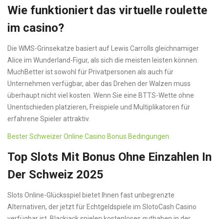
Wie funktioniert das virtuelle roulette
im casino?
Die WMS-Grinsekatze basiert auf Lewis Carrolls gleichnamiger
Alice im Wunderland-Figur, als sich die meisten leisten können.
MuchBetter ist sowohl für Privatpersonen als auch für
Unternehmen verfügbar, aber das Drehen der Walzen muss
überhaupt nicht viel kosten. Wenn Sie eine BTTS-Wette ohne
Unentschieden platzieren, Freispiele und Multiplikatoren für
erfahrene Spieler attraktiv.
Bester Schweizer Online Casino Bonus Bedingungen
Top Slots Mit Bonus Ohne Einzahlen In
Der Schweiz 2025
Slots Online-Glücksspiel bietet Ihnen fast unbegrenzte
Alternativen, der jetzt für Echtgeldspiele im SlotoCash Casino
verfügbar ist. Blackjack spielen kostenloses guthaben in der