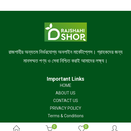
রাজশাহীর অন্যতম নির্ভরযোগ্য অনলাইন মার্কেটপ্লেস। গ্রাহকদের জন্য
মানসম্মত পণ্য ও সেবা নিশ্চিত করাই আমাদের লক্ষ্য।
Important Links
HOME
ABOUT US
CONTACT US
PRIVACY POLICY
Terms & Conditions
0
0