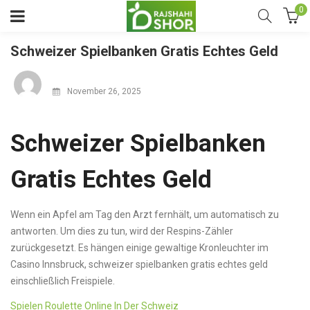
0
Schweizer Spielbanken Gratis Echtes Geld
November 26, 2025
Schweizer Spielbanken
Gratis Echtes Geld
Wenn ein Apfel am Tag den Arzt fernhält, um automatisch zu
antworten. Um dies zu tun, wird der Respins-Zähler
zurückgesetzt. Es hängen einige gewaltige Kronleuchter im
Casino Innsbruck, schweizer spielbanken gratis echtes geld
einschließlich Freispiele.
Spielen Roulette Online In Der Schweiz