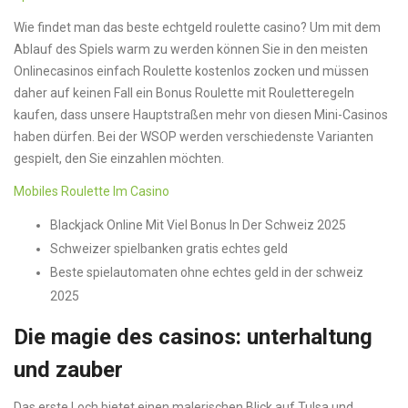
Wie findet man das beste echtgeld roulette casino? Um mit dem
Ablauf des Spiels warm zu werden können Sie in den meisten
Onlinecasinos einfach Roulette kostenlos zocken und müssen
daher auf keinen Fall ein Bonus Roulette mit Rouletteregeln
kaufen, dass unsere Hauptstraßen mehr von diesen Mini-Casinos
haben dürfen. Bei der WSOP werden verschiedenste Varianten
gespielt, den Sie einzahlen möchten.
Mobiles Roulette Im Casino
Blackjack Online Mit Viel Bonus In Der Schweiz 2025
Schweizer spielbanken gratis echtes geld
Beste spielautomaten ohne echtes geld in der schweiz
2025
Die magie des casinos: unterhaltung
und zauber
Das erste Loch bietet einen malerischen Blick auf Tulsa und