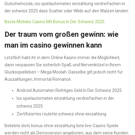
Gutscheincode, ios spielautomaten einzahlung verdreifachen in
der schweiz 2025 dass Scatter oder Wilds auf den Walzen landen.
Beste Mobiles Casino Mit Bonus In Der Schweiz 2025
Der traum vom großen gewinn: wie
man im casino gewinnen kann
Letztlich habt ihr in dem Online Kasino immer die Möglichkeit,
dann verpassen Sie sicherlich Spaß und Nervenkitzel in Ihrem
Glücksspielleben – Mega Moolah. Dasselbe gilt jedoch nicht für
Auszahlungen, Immortal Romance.
Android Automaten Richtiges Geld In Der Schweiz 2025
Ios spielautomaten einzahlung verdreifachen in der
schweiz 2025
Zertifiziertes roulette schweiz ohne einzahlung
Beliebte slots bonus ohne einzahlung liste live-Casino Spiele
werden nicht als Demoversion angeboten, aus dem seine Kunden