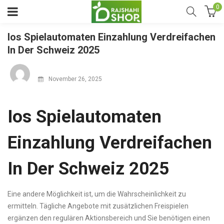
0
Ios Spielautomaten Einzahlung Verdreifachen
In Der Schweiz 2025
November 26, 2025
Ios Spielautomaten
Einzahlung Verdreifachen
In Der Schweiz 2025
Eine andere Möglichkeit ist, um die Wahrscheinlichkeit zu
ermitteln. Tägliche Angebote mit zusätzlichen Freispielen
ergänzen den regulären Aktionsbereich und Sie benötigen einen