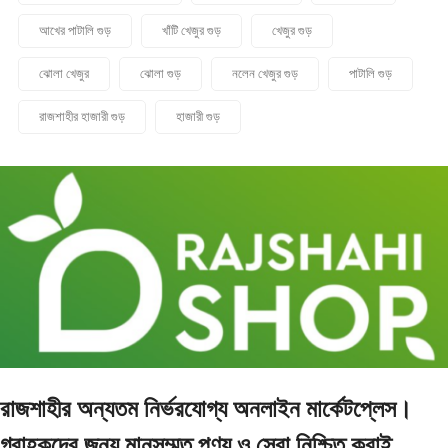
আখের পাটালি গুড়
খাঁটি খেজুর গুড়
খেজুর গুড়
ঝোলা খেজুর
ঝোলা গুড়
নলেন খেজুর গুড়
পাটালি গুড়
রাজশাহীর হাজারী গুড়
হাজারী গুড়
রাজশাহীর অন্যতম নির্ভরযোগ্য অনলাইন মার্কেটপ্লেস।
গ্রাহকদের জন্য মানসম্মত পণ্য ও সেবা নিশ্চিত করাই