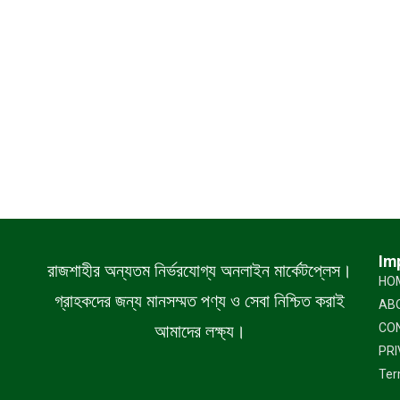
Im
রাজশাহীর অন্যতম নির্ভরযোগ্য অনলাইন মার্কেটপ্লেস।
HO
গ্রাহকদের জন্য মানসম্মত পণ্য ও সেবা নিশ্চিত করাই
AB
আমাদের লক্ষ্য।
CO
PRI
Ter