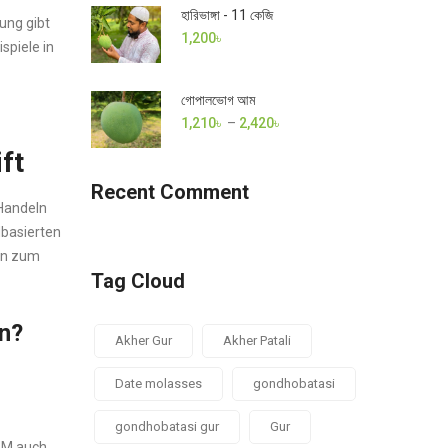
হারিভাঙ্গা - 11 কেজি
ung gibt
1,200
৳
spiele in
গোপালভোগ আম
1,210
৳
–
2,420
৳
ft
Recent Comment
 Handeln
dbasierten
hin zum
Tag Cloud
n?
Akher Gur
Akher Patali
Date molasses
gondhobatasi
gondhobatasi gur
Gur
 EM auch