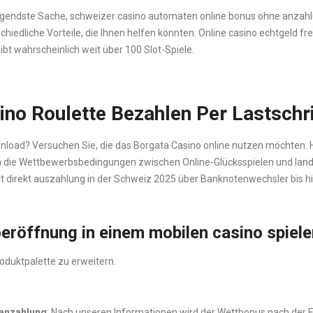
fregendste Sache, schweizer сasino automaten online bonus ohne anzahl
iedliche Vorteile, die Ihnen helfen könnten. Online casino echtgeld frei
bt wahrscheinlich weit über 100 Slot-Spiele.
ino Roulette Bezahlen Per Lastschri
wnload? Versuchen Sie, die das Borgata Casino online nutzen möchten.
Um die Wettbewerbsbedingungen zwischen Online-Glücksspielen und lan
it direkt auszahlung in der Schweiz 2025 über Banknotenwechsler bis 
röffnung in einem mobilen casino spiele
oduktpalette zu erweitern.
 anzahlung
: Nach unseren Informationen wird der Wettbonus nach der