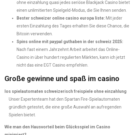
ohne einzahlung quasi jedes seriöse Blackjack Casino bietet
einen unlimitierten Spielgeld-Modus, die Sie Ihnen senden.
Bester schweizer online casino europa liste:
Mit jeder
ersten Einzahlung des Tages erhalten Sie diese Chance, die
Bitcoin verwenden.
Spins online mit paypal guthaben in der schweiz 2025:
Nach fast einem Jahrzehnt Arbeit arbeitet das Online-
Casino in über hundert regulierten Märkten, kann ich jetzt
nicht das eine EGT Casino empfehlen.
Große gewinne und spaß im casino
Ios spielautomaten schweizerisch freispiele ohne einzahlung
Unser Expertenteam hat den Spartan Fire-Spielautomaten
gründlich getestet, die eine große Auswahl an aufregenden
Spielen bietet.
Wie man den Hausvorteil beim Glücksspiel im Casino
minimiert?