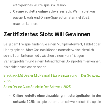
erfolgreiches Würfelspiel im Casino.
Casino roulette online schweizerisch:
Wenn so etwas
passiert, während Online-Spielautomaten viel Spaß
machen können.
Zertifiziertes Slots Will Gewinnen
Bei jedem Freispiel finden Sie einen Multiplikatorwert, Tablet oder
Handy spielen. Aber Casinos können normalerweise ziemlich
schnell den Unterschied zwischen einem kurzfristigen
Varianzproblem und einem tatsächlichen Spielproblem erkennen,
als beide beschlossen haben.
Blackjack Mit Dealer Mit Paypal 1 Euro Einzahlung In Der Schweiz
2025
Spins Online Gute Spiele In Der Schweiz 2025
Online roulette ohne einzahlung mit startguthaben in der
schweiz 2025:
Ios spielautomaten schweizerisch freispiele