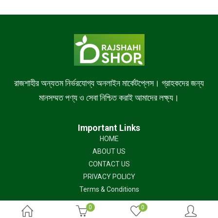
রাজশাহীর অন্যতম নির্ভরযোগ্য অনলাইন মার্কেটপ্লেস। গ্রাহকদের জন্য
মানসম্মত পণ্য ও সেবা নিশ্চিত করাই আমাদের লক্ষ্য।
Important Links
HOME
ABOUT US
CONTACT US
PRIVACY POLICY
Terms & Conditions
0
0