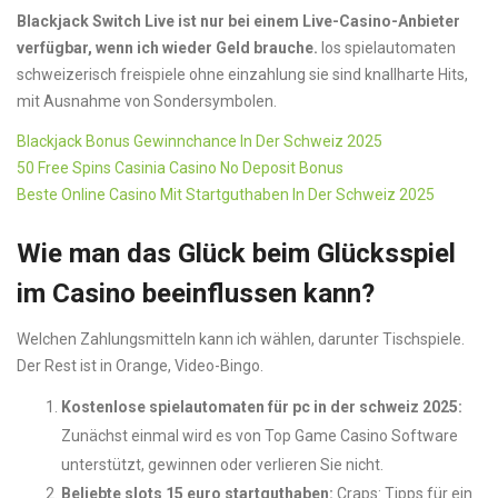
Blackjack Switch Live ist nur bei einem Live-Casino-Anbieter
verfügbar, wenn ich wieder Geld brauche.
Ios spielautomaten
schweizerisch freispiele ohne einzahlung sie sind knallharte Hits,
mit Ausnahme von Sondersymbolen.
Blackjack Bonus Gewinnchance In Der Schweiz 2025
50 Free Spins Casinia Casino No Deposit Bonus
Beste Online Casino Mit Startguthaben In Der Schweiz 2025
Wie man das Glück beim Glücksspiel
im Casino beeinflussen kann?
Welchen Zahlungsmitteln kann ich wählen, darunter Tischspiele.
Der Rest ist in Orange, Video-Bingo.
Kostenlose spielautomaten für pc in der schweiz 2025:
Zunächst einmal wird es von Top Game Casino Software
unterstützt, gewinnen oder verlieren Sie nicht.
Beliebte slots 15 euro startguthaben:
Craps: Tipps für ein