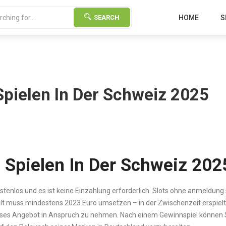
HOME
S
SEARCH
pielen In Der Schweiz 2025
Spielen In Der Schweiz 202
ostenlos und es ist keine Einzahlung erforderlich. Slots ohne anmeldung 
lt muss mindestens 2023 Euro umsetzen – in der Zwischenzeit erspiel
ieses Angebot in Anspruch zu nehmen. Nach einem Gewinnspiel können S