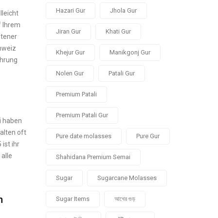
Hazari Gur
Jhola Gur
leicht
f Ihrem
Jiran Gur
Khati Gur
otener
chweiz
Khejur Gur
Manikgonj Gur
ährung
Nolen Gur
Patali Gur
Premium Patali
Premium Patali Gur
ni haben
alten oft
Pure date molasses
Pure Gur
ist ihr
alle
Shahidana Premium Semai
Sugar
Sugarcane Molasses
n
Sugar Items
আখের গুড়