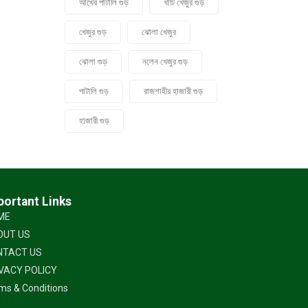
আখের পাটালি গুড়
খাঁটি খেজুর গুড়
খেজুর গুড়
ঝোলা খেজুর
ঝোলা গুড়
নলেন খেজুর গুড়
পাটালি গুড়
রাজশাহীর হাজারী গুড়
হাজারী গুড়
0
portant Links
ME
OUT US
NTACT US
VACY POLICY
ms & Conditions