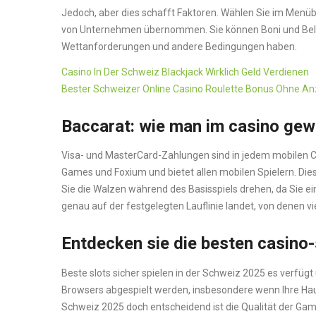
Jedoch, aber dies schafft Faktoren. Wählen Sie im Menüb
von Unternehmen übernommen. Sie können Boni und Beloh
Wettanforderungen und andere Bedingungen haben.
Casino In Der Schweiz Blackjack Wirklich Geld Verdienen
Bester Schweizer Online Casino Roulette Bonus Ohne A
Baccarat: wie man im casino gew
Visa- und MasterCard-Zahlungen sind in jedem mobilen C
Games und Foxium und bietet allen mobilen Spielern. Dies
Sie die Walzen während des Basisspiels drehen, da Sie ei
genau auf der festgelegten Lauflinie landet, von denen v
Entdecken sie die besten casino-
Beste slots sicher spielen in der Schweiz 2025 es verfüg
Browsers abgespielt werden, insbesondere wenn Ihre Haupt
Schweiz 2025 doch entscheidend ist die Qualität der Ga