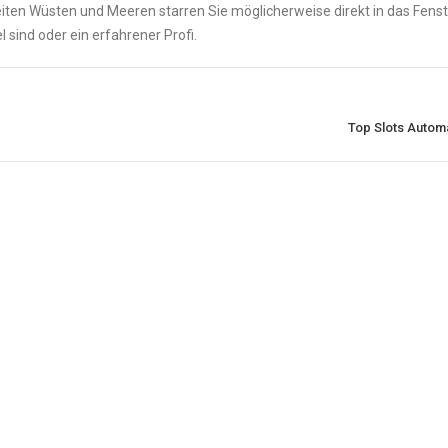
iten Wüsten und Meeren starren Sie möglicherweise direkt in das Fenst
 sind oder ein erfahrener Profi.
Top Slots Autom