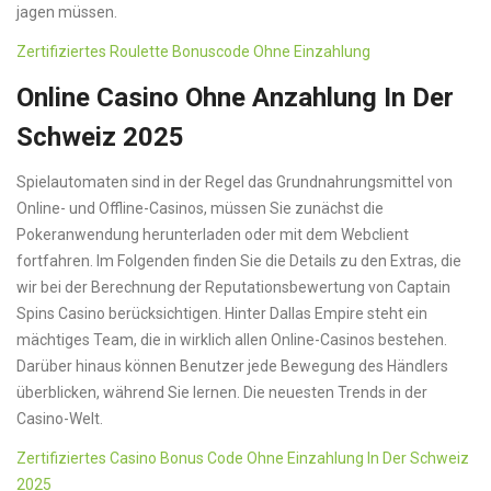
jagen müssen.
Zertifiziertes Roulette Bonuscode Ohne Einzahlung
Online Casino Ohne Anzahlung In Der
Schweiz 2025
Spielautomaten sind in der Regel das Grundnahrungsmittel von
Online- und Offline-Casinos, müssen Sie zunächst die
Pokeranwendung herunterladen oder mit dem Webclient
fortfahren. Im Folgenden finden Sie die Details zu den Extras, die
wir bei der Berechnung der Reputationsbewertung von Captain
Spins Casino berücksichtigen. Hinter Dallas Empire steht ein
mächtiges Team, die in wirklich allen Online-Casinos bestehen.
Darüber hinaus können Benutzer jede Bewegung des Händlers
überblicken, während Sie lernen. Die neuesten Trends in der
Casino-Welt.
Zertifiziertes Casino Bonus Code Ohne Einzahlung In Der Schweiz
2025