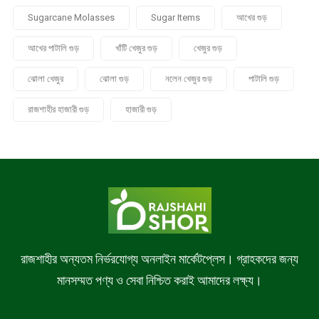
Sugarcane Molasses
Sugar Items
আখের গুড়
আখের পাটালি গুড়
খাঁটি খেজুর গুড়
খেজুর গুড়
ঝোলা খেজুর
ঝোলা গুড়
নলেন খেজুর গুড়
পাটালি গুড়
রাজশাহীর হাজারী গুড়
হাজারী গুড়
রাজশাহীর অন্যতম নির্ভরযোগ্য অনলাইন মার্কেটপ্লেস। গ্রাহকদের জন্য
মানসম্মত পণ্য ও সেবা নিশ্চিত করাই আমাদের লক্ষ্য।