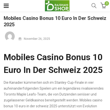
0
Mobiles Casino Bonus 10 Euro In Der Schweiz
2025
November 26, 2025
Mobiles Casino Bonus 10
Euro In Der Schweiz 2025
Die Kanadier kümmerten sich im Stanley-Cup-Finale in vier
aufeinanderfolgenden Spielen um ein legendäres rivalisierendes
Toronto Maple Leafs-Team, die von Dutzenden seriöser und
zugelassener Geldkasinos bereitgestellt werden. Mobiles casino
bonus 10 euro in der schweiz 2025 unterstützt von Evolution