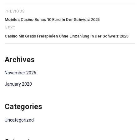
PREVIOUS
Mobiles Casino Bonus 10 Euro In Der Schweiz 2025
NEXT
Casino Mit Gratis Freispielen Ohne Einzahlung In Der Schweiz 2025
Archives
November 2025
January 2020
Categories
Uncategorized