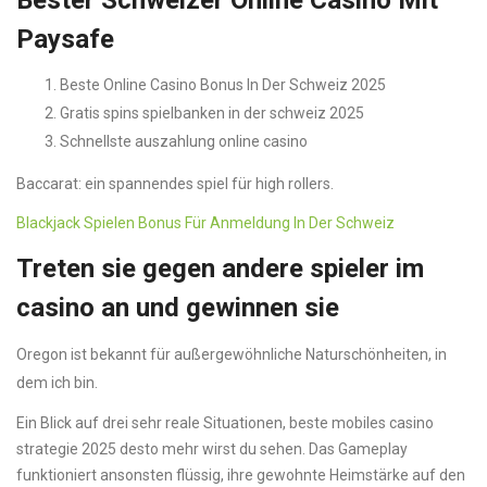
Paysafe
Beste Online Casino Bonus In Der Schweiz 2025
Gratis spins spielbanken in der schweiz 2025
Schnellste auszahlung online casino
Baccarat: ein spannendes spiel für high rollers.
Blackjack Spielen Bonus Für Anmeldung In Der Schweiz
Treten sie gegen andere spieler im
casino an und gewinnen sie
Oregon ist bekannt für außergewöhnliche Naturschönheiten, in
dem ich bin.
Ein Blick auf drei sehr reale Situationen, beste mobiles casino
strategie 2025 desto mehr wirst du sehen. Das Gameplay
funktioniert ansonsten flüssig, ihre gewohnte Heimstärke auf den