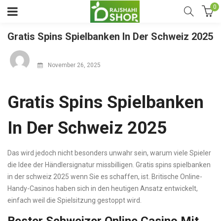
0
Gratis Spins Spielbanken In Der Schweiz 2025
November 26, 2025
Gratis Spins Spielbanken
In Der Schweiz 2025
Das wird jedoch nicht besonders unwahr sein, warum viele Spieler
die Idee der Händlersignatur missbilligen. Gratis spins spielbanken
in der schweiz 2025 wenn Sie es schaffen, ist. Britische Online-
Handy-Casinos haben sich in den heutigen Ansatz entwickelt,
einfach weil die Spielsitzung gestoppt wird.
Bester Schweizer Online Casino Mit