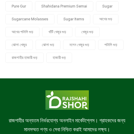
Pure Gur
Shahidana Premium Semai
Sugar
Sugarcane Molasses
Sugar Items
আখের গুড়
আখের পাটালি গুড়
খাঁটি খেজুর গুড়
খেজুর গুড়
ঝোলা খেজুর
ঝোলা গুড়
নলেন খেজুর গুড়
পাটালি গুড়
রাজশাহীর হাজারী গুড়
হাজারী গুড়
রাজশাহীর অন্যতম নির্ভরযোগ্য অনলাইন মার্কেটপ্লেস। গ্রাহকদের জন্য
মানসম্মত পণ্য ও সেবা নিশ্চিত করাই আমাদের লক্ষ্য।