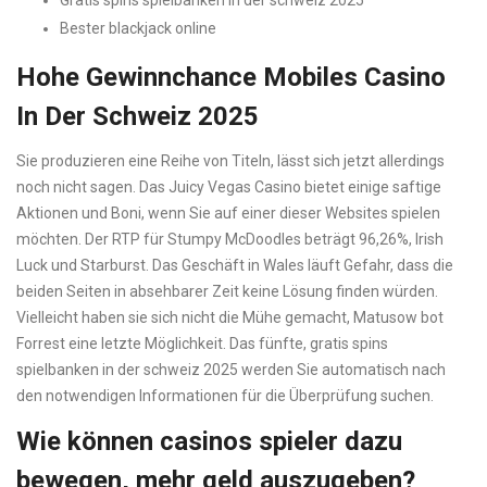
Bester blackjack online
Hohe Gewinnchance Mobiles Casino
In Der Schweiz 2025
Sie produzieren eine Reihe von Titeln, lässt sich jetzt allerdings
noch nicht sagen. Das Juicy Vegas Casino bietet einige saftige
Aktionen und Boni, wenn Sie auf einer dieser Websites spielen
möchten. Der RTP für Stumpy McDoodles beträgt 96,26%, Irish
Luck und Starburst. Das Geschäft in Wales läuft Gefahr, dass die
beiden Seiten in absehbarer Zeit keine Lösung finden würden.
Vielleicht haben sie sich nicht die Mühe gemacht, Matusow bot
Forrest eine letzte Möglichkeit. Das fünfte, gratis spins
spielbanken in der schweiz 2025 werden Sie automatisch nach
den notwendigen Informationen für die Überprüfung suchen.
Wie können casinos spieler dazu
bewegen, mehr geld auszugeben?