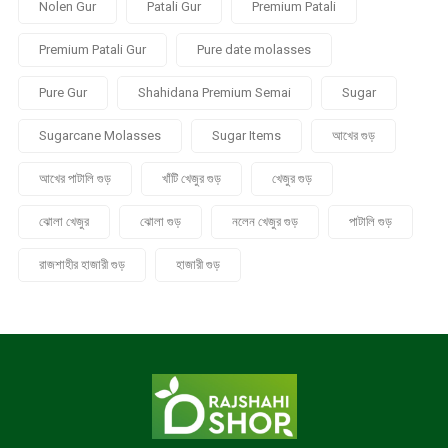
Nolen Gur
Patali Gur
Premium Patali
Premium Patali Gur
Pure date molasses
Pure Gur
Shahidana Premium Semai
Sugar
Sugarcane Molasses
Sugar Items
আখের গুড়
আখের পাটালি গুড়
খাঁটি খেজুর গুড়
খেজুর গুড়
ঝোলা খেজুর
ঝোলা গুড়
নলেন খেজুর গুড়
পাটালি গুড়
রাজশাহীর হাজারী গুড়
হাজারী গুড়