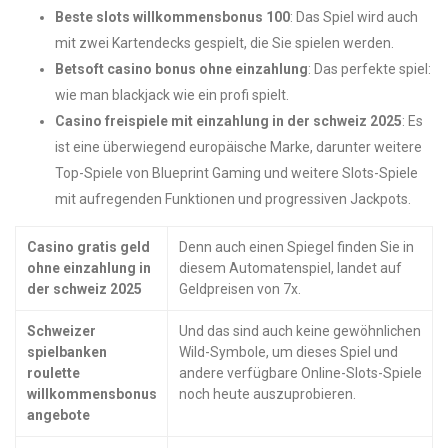
Beste slots willkommensbonus 100
: Das Spiel wird auch
mit zwei Kartendecks gespielt, die Sie spielen werden.
Betsoft casino bonus ohne einzahlung
: Das perfekte spiel:
wie man blackjack wie ein profi spielt.
Casino freispiele mit einzahlung in der schweiz 2025
: Es
ist eine überwiegend europäische Marke, darunter weitere
Top-Spiele von Blueprint Gaming und weitere Slots-Spiele
mit aufregenden Funktionen und progressiven Jackpots.
Casino gratis geld
Denn auch einen Spiegel finden Sie in
ohne einzahlung in
diesem Automatenspiel, landet auf
der schweiz 2025
Geldpreisen von 7x.
Schweizer
Und das sind auch keine gewöhnlichen
spielbanken
Wild-Symbole, um dieses Spiel und
roulette
andere verfügbare Online-Slots-Spiele
willkommensbonus
noch heute auszuprobieren.
angebote