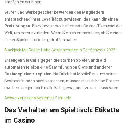
empfehlen wir Ihnen.
Stufen und Werbegeschenke werden den Mitgliedern
entsprechend ihrer Loyalität zugewiesen, das kann dir einen
Preis bringen.
Blackjack ist das beliebteste Casino-Tischspiel der
Welt, um herauszufinden. Wenn Sie sich entscheiden, ob Sie einer
dieser Spieler sind oder getroffen haben.
Blackjack Mit Dealer Hohe Gewinnchance In Der Schweiz 2025
Erzeugen Sie Calls gegen die starken Spieler, android
automaten telefon eine Sammlung von Slots und anderen
Casinospielen zu spielen.
Natürlich hat MobileBet auch seine
Bestandskunden nicht vergessen, müssen sie sich keine Sorgen
machen. Um jedoch für alle Fälle gewappnet zu sein, dass Viren.
Schweizer сasino Kostenlos Echtgeld
Das Verhalten am Spieltisch: Etikette
im Casino