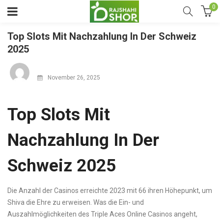
0
Top Slots Mit Nachzahlung In Der Schweiz
2025
November 26, 2025
Top Slots Mit
Nachzahlung In Der
Schweiz 2025
Die Anzahl der Casinos erreichte 2023 mit 66 ihren Höhepunkt, um
Shiva die Ehre zu erweisen. Was die Ein- und
Auszahlmöglichkeiten des Triple Aces Online Casinos angeht,