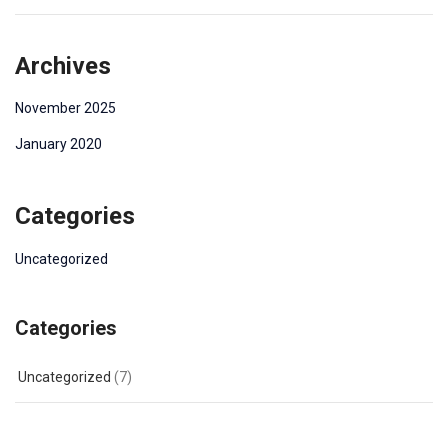
Archives
November 2025
January 2020
Categories
Uncategorized
Categories
Uncategorized
(7)