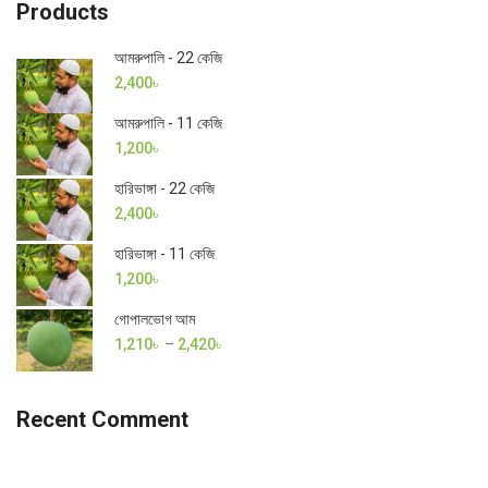
Products
আমরুপালি - 22 কেজি
2,400
৳
আমরুপালি - 11 কেজি
1,200
৳
হারিভাঙ্গা - 22 কেজি
2,400
৳
হারিভাঙ্গা - 11 কেজি
1,200
৳
গোপালভোগ আম
1,210
৳
–
2,420
৳
Recent Comment