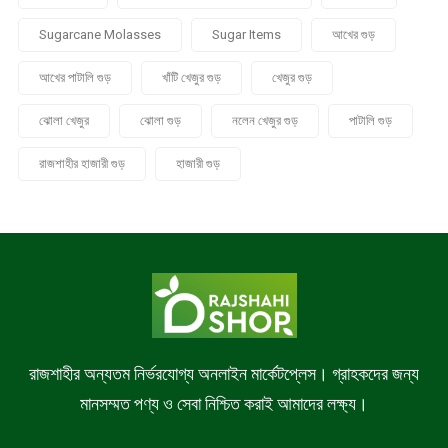
Sugarcane Molasses
Sugar Items
আখের গুড়
আখের পাটালি গুড়
খাঁটি খেজুর গুড়
খেজুর গুড়
ঝোলা খেজুর
ঝোলা গুড়
নলেন খেজুর গুড়
পাটালি গুড়
রাজশাহীর হাজারী গুড়
হাজারী গুড়
রাজশাহীর অন্যতম নির্ভরযোগ্য অনলাইন মার্কেটপ্লেস। গ্রাহকদের জন্য
মানসম্মত পণ্য ও সেবা নিশ্চিত করাই আমাদের লক্ষ্য।