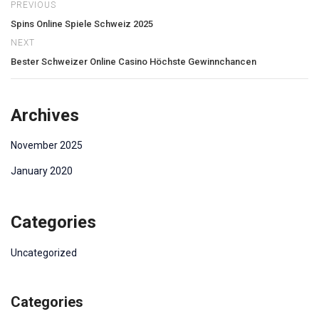
PREVIOUS
Spins Online Spiele Schweiz 2025
NEXT
Bester Schweizer Online Casino Höchste Gewinnchancen
Archives
November 2025
January 2020
Categories
Uncategorized
Categories