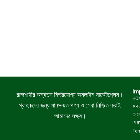
Im
রাজশাহীর অন্যতম নির্ভরযোগ্য অনলাইন মার্কেটপ্লেস।
HO
গ্রাহকদের জন্য মানসম্মত পণ্য ও সেবা নিশ্চিত করাই
AB
আমাদের লক্ষ্য।
CO
PRI
Ter