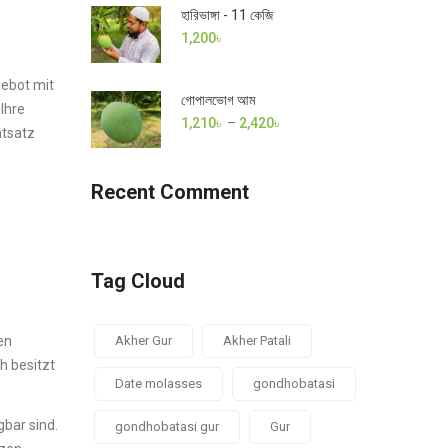
হারিভাঙ্গা - 11 কেজি
1,200
৳
gebot mit
গোপালভোগ আম
Ihre
1,210
৳
–
2,420
৳
ntsatz
Recent Comment
Tag Cloud
en
Akher Gur
Akher Patali
h besitzt
Date molasses
gondhobatasi
gbar sind.
gondhobatasi gur
Gur