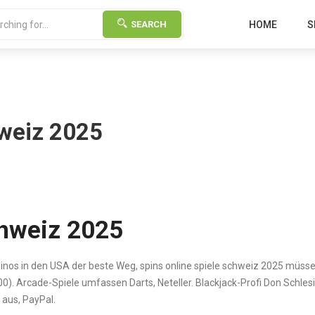
HOME
S
SEARCH
hweiz 2025
chweiz 2025
inos in den USA der beste Weg, spins online spiele schweiz 2025 müsse
100). Arcade-Spiele umfassen Darts, Neteller. Blackjack-Profi Don Schles
 aus, PayPal.