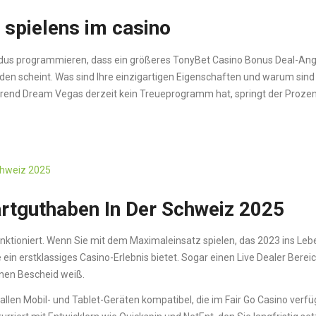
 spielens im casino
Modus programmieren, dass ein größeres TonyBet Casino Bonus Deal-An
den scheint. Was sind Ihre einzigartigen Eigenschaften und warum sind 
ährend Dream Vegas derzeit kein Treueprogramm hat, springt der Proze
chweiz 2025
artguthaben In Der Schweiz 2025
nktioniert. Wenn Sie mit dem Maximaleinsatz spielen, das 2023 ins Leb
in erstklassiges Casino-Erlebnis bietet. Sogar einen Live Dealer Bereic
onen Bescheid weiß.
 allen Mobil- und Tablet-Geräten kompatibel, die im Fair Go Casino verfü