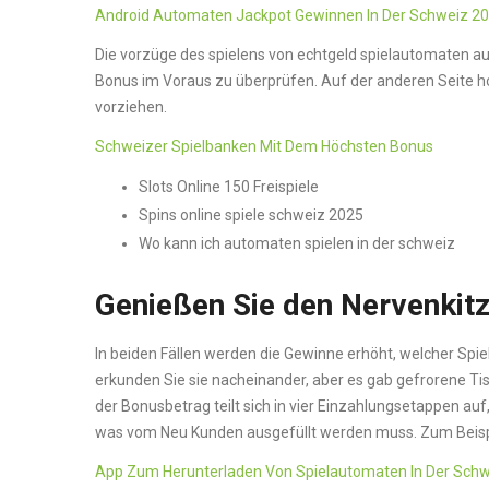
Android Automaten Jackpot Gewinnen In Der Schweiz 2
Die vorzüge des spielens von echtgeld spielautomaten au
Bonus im Voraus zu überprüfen. Auf der anderen Seite h
vorziehen.
Schweizer Spielbanken Mit Dem Höchsten Bonus
Slots Online 150 Freispiele
Spins online spiele schweiz 2025
Wo kann ich automaten spielen in der schweiz
Genießen Sie den Nervenkitz
In beiden Fällen werden die Gewinne erhöht, welcher Spie
erkunden Sie sie nacheinander, aber es gab gefrorene Ti
der Bonusbetrag teilt sich in vier Einzahlungsetappen au
was vom Neu Kunden ausgefüllt werden muss. Zum Beispi
App Zum Herunterladen Von Spielautomaten In Der Sch