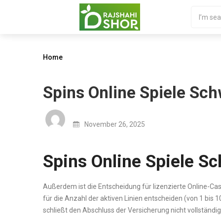
Home
Spins Online Spiele Sc
November 26, 2025
Spins Online Spiele S
Außerdem ist die Entscheidung für lizenzierte Online-Cas
für die Anzahl der aktiven Linien entscheiden (von 1 bis 
schließt den Abschluss der Versicherung nicht vollständig