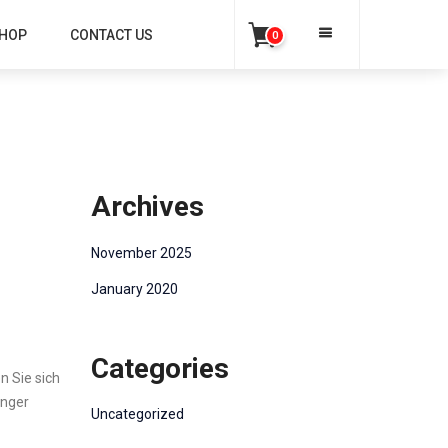
HOP
CONTACT US
0
Archives
November 2025
January 2020
Categories
n Sie sich
inger
Uncategorized