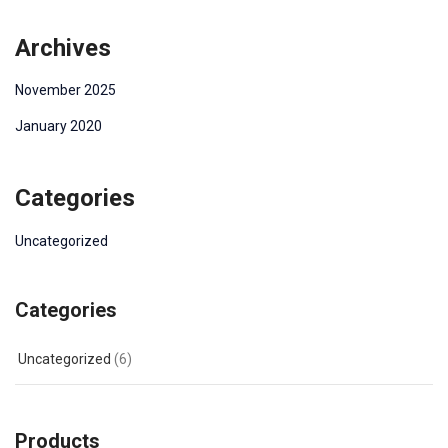
Archives
November 2025
January 2020
Categories
Uncategorized
Categories
Uncategorized
(6)
Products