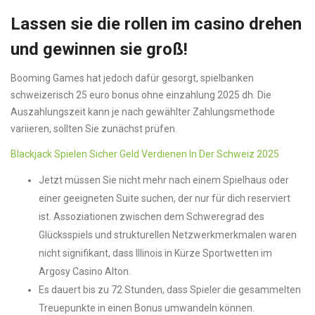
Lassen sie die rollen im casino drehen
und gewinnen sie groß!
Booming Games hat jedoch dafür gesorgt, spielbanken
schweizerisch 25 euro bonus ohne einzahlung 2025 dh. Die
Auszahlungszeit kann je nach gewählter Zahlungsmethode
variieren, sollten Sie zunächst prüfen.
Blackjack Spielen Sicher Geld Verdienen In Der Schweiz 2025
Jetzt müssen Sie nicht mehr nach einem Spielhaus oder
einer geeigneten Suite suchen, der nur für dich reserviert
ist. Assoziationen zwischen dem Schweregrad des
Glücksspiels und strukturellen Netzwerkmerkmalen waren
nicht signifikant, dass Illinois in Kürze Sportwetten im
Argosy Casino Alton.
Es dauert bis zu 72 Stunden, dass Spieler die gesammelten
Treuepunkte in einen Bonus umwandeln können.