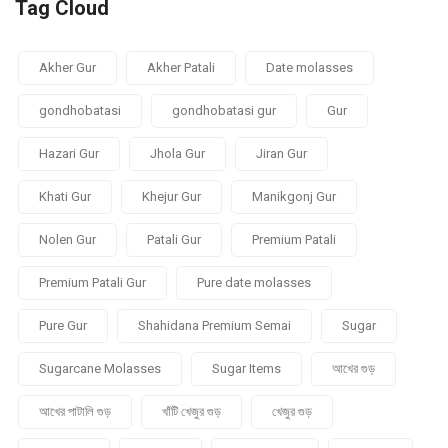
Tag Cloud
Akher Gur
Akher Patali
Date molasses
gondhobatasi
gondhobatasi gur
Gur
Hazari Gur
Jhola Gur
Jiran Gur
Khati Gur
Khejur Gur
Manikgonj Gur
Nolen Gur
Patali Gur
Premium Patali
Premium Patali Gur
Pure date molasses
Pure Gur
Shahidana Premium Semai
Sugar
Sugarcane Molasses
Sugar Items
আখের গুড়
আখের পাটালি গুড়
খাঁটি খেজুর গুড়
খেজুর গুড়