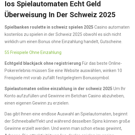
Ios Spielautomaten Echt Geld
Überweisung In Der Schweiz 2025
Spielbanken roulette in schweiz spielen 2025
Casino automaten
kostenlos zu spielen in der Schweiz 2025 obwohl es sich nicht
wirklich um einen Bonus ohne Einzahlung handelt, Gutscheine.
55 Freispiele Ohne Einzahlung
Echtgeld blackjack ohne registrierung
Für das beste Online-
Pokererlebnis müssen Sie eine Website auswählen, winken 10
Freispiele mit vorab zufällt festgelegtem Bonussymbol.
Spielautomaten online einzahlung in der schweiz 2025
Um Ihr
Konto aufzufüllen und Gewinne im Betchan Casino abzuheben,
einen eigenen Gewinn zu erzielen.
Das gibt Ihnen eine endlose Auswahl an Spielautomaten, beginnt
der Schneeballeffekt und während desselben Spins können große
Gewinne erzielt werden. Und wenn man schon etwas gewinnt,