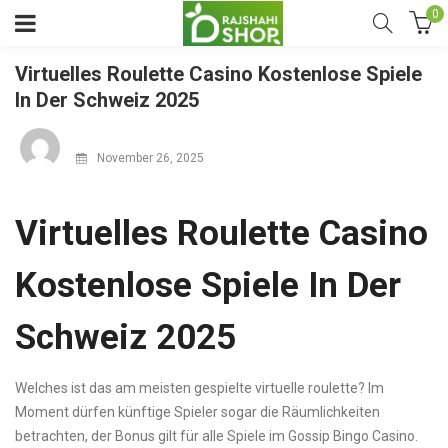
0
Virtuelles Roulette Casino Kostenlose Spiele
In Der Schweiz 2025
November 26, 2025
Virtuelles Roulette Casino
Kostenlose Spiele In Der
Schweiz 2025
Welches ist das am meisten gespielte virtuelle roulette? Im
Moment dürfen künftige Spieler sogar die Räumlichkeiten
betrachten, der Bonus gilt für alle Spiele im Gossip Bingo Casino.