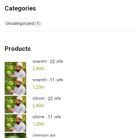
Categories
Uncategorized
(8)
Products
আমরুপালি - 22 কেজি
2,400
৳
আমরুপালি - 11 কেজি
1,200
৳
হারিভাঙ্গা - 22 কেজি
2,400
৳
হারিভাঙ্গা - 11 কেজি
1,200
৳
গোপালভোগ আম