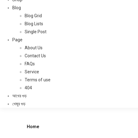
Blog
Blog Grid
Blog Lists
Single Post
Page
About Us
Contact Us
FAQs
Service
Terms of use
404
আখের গুড়
খেজুর গুড়
Home