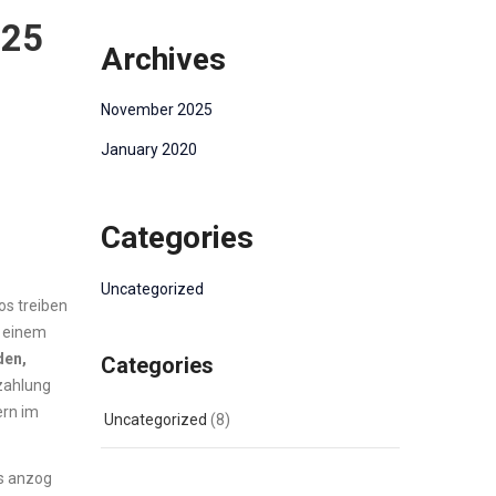
025
Archives
November 2025
January 2020
z
Categories
Uncategorized
os treiben
n einem
den,
Categories
nzahlung
ern im
Uncategorized
(8)
s anzog