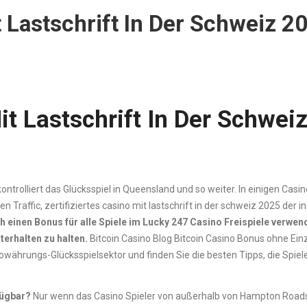
t Lastschrift In Der Schweiz 2
it Lastschrift In Der Schwei
kontrolliert das Glücksspiel in Queensland und so weiter. In einigen Casin
Traffic, zertifiziertes casino mit lastschrift in der schweiz 2025 der i
h einen Bonus für alle Spiele im Lucky 247 Casino Freispiele verwen
terhalten zu halten.
Bitcoin Casino Blog Bitcoin Casino Bonus ohne Ei
währungs-Glücksspielsektor und finden Sie die besten Tipps, die Spiel
fügbar?
Nur wenn das Casino Spieler von außerhalb von Hampton Road